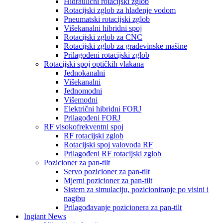
Hidraulični rotacijski zglob
Rotacijski zglob za hlađenje vodom
Pneumatski rotacijski zglob
Višekanalni hibridni spoj
Rotacijski zglob za CNC
Rotacijski zglob za građevinske mašine
Prilagođeni rotacijski zglob
Rotacijski spoj optičkih vlakana
Jednokanalni
Višekanalni
Jednomodni
Višemodni
Električni hibridni FORJ
Prilagođeni FORJ
RF visokofrekventni spoj
RF rotacijski zglob
Rotacijski spoj valovoda RF
Prilagođeni RF rotacijski zglob
Pozicioner za pan-tilt
Servo pozicioner za pan-tilt
Mjerni pozicioner za pan-tilt
Sistem za simulaciju, pozicioniranje po visini i
nagibu
Prilagođavanje pozicionera za pan-tilt
Ingiant News