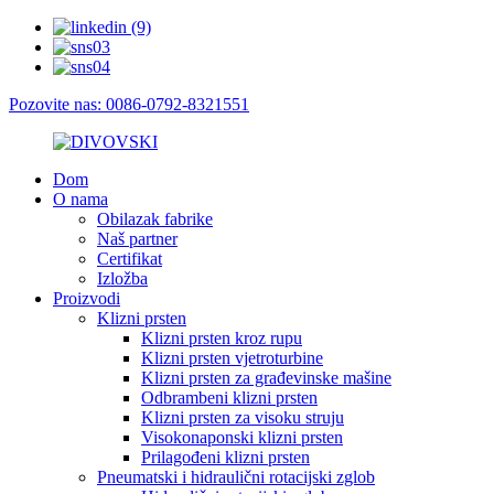
Pozovite nas: 0086-0792-8321551
Dom
O nama
Obilazak fabrike
Naš partner
Certifikat
Izložba
Proizvodi
Klizni prsten
Klizni prsten kroz rupu
Klizni prsten vjetroturbine
Klizni prsten za građevinske mašine
Odbrambeni klizni prsten
Klizni prsten za visoku struju
Visokonaponski klizni prsten
Prilagođeni klizni prsten
Pneumatski i hidraulični rotacijski zglob