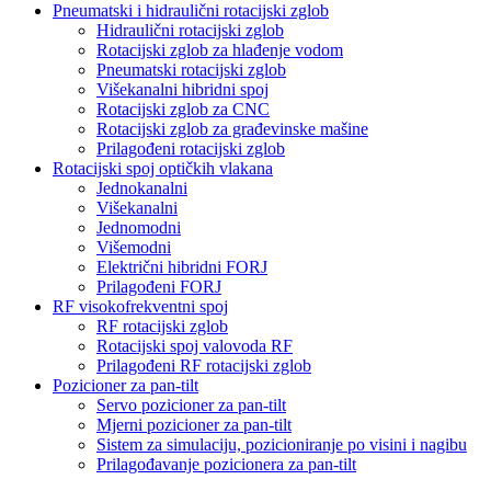
Pneumatski i hidraulični rotacijski zglob
Hidraulični rotacijski zglob
Rotacijski zglob za hlađenje vodom
Pneumatski rotacijski zglob
Višekanalni hibridni spoj
Rotacijski zglob za CNC
Rotacijski zglob za građevinske mašine
Prilagođeni rotacijski zglob
Rotacijski spoj optičkih vlakana
Jednokanalni
Višekanalni
Jednomodni
Višemodni
Električni hibridni FORJ
Prilagođeni FORJ
RF visokofrekventni spoj
RF rotacijski zglob
Rotacijski spoj valovoda RF
Prilagođeni RF rotacijski zglob
Pozicioner za pan-tilt
Servo pozicioner za pan-tilt
Mjerni pozicioner za pan-tilt
Sistem za simulaciju, pozicioniranje po visini i nagibu
Prilagođavanje pozicionera za pan-tilt