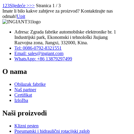
1
2
3
Sljedeće >
>>
Stranica 1 / 3
Imate li bilo kakve zahtjeve za proizvod? Kontaktirajte nas
odmah!
Upit
Adresa: Zgrada fabrike automobilske elektronike br. 1
Industrijski park, Ekonomski i tehnološki Jiujiang
Razvojna zona, Jiangxi, 332000, Kina.
Tel: 0086-0792-8321551
Email:
sales@ingiant.com
WhatsApp: +86 13879297499
O nama
Obilazak fabrike
Naš partner
Certifikat
Izložba
Naši proizvodi
Klizni prsten
Pneumatski i hidraulični rotacijski zglob