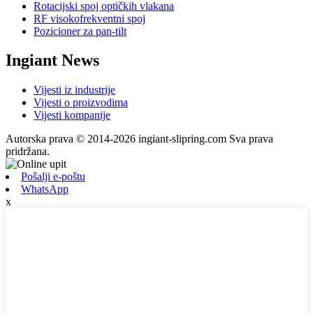
Rotacijski spoj optičkih vlakana
RF visokofrekventni spoj
Pozicioner za pan-tilt
Ingiant News
Vijesti iz industrije
Vijesti o proizvodima
Vijesti kompanije
Autorska prava © 2014-2026 ingiant-slipring.com Sva prava
pridržana.
Pošalji e-poštu
WhatsApp
x