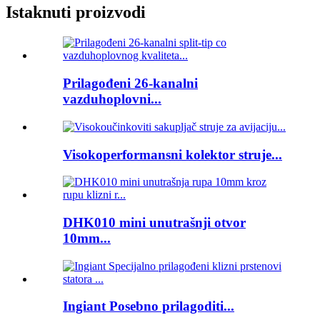
Istaknuti proizvodi
Prilagođeni 26-kanalni
vazduhoplovni...
Visokoperformansni kolektor struje...
DHK010 mini unutrašnji otvor
10mm...
Ingiant Posebno prilagoditi...