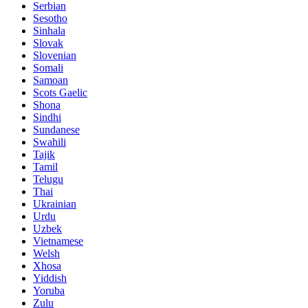
Serbian
Sesotho
Sinhala
Slovak
Slovenian
Somali
Samoan
Scots Gaelic
Shona
Sindhi
Sundanese
Swahili
Tajik
Tamil
Telugu
Thai
Ukrainian
Urdu
Uzbek
Vietnamese
Welsh
Xhosa
Yiddish
Yoruba
Zulu