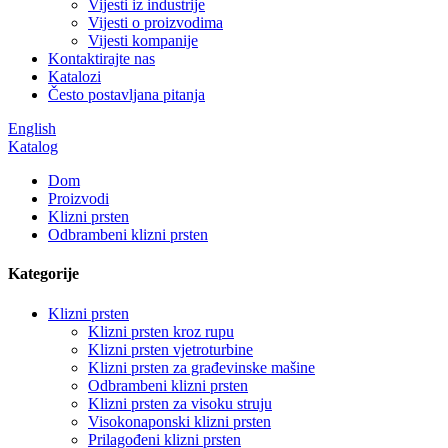
Vijesti iz industrije
Vijesti o proizvodima
Vijesti kompanije
Kontaktirajte nas
Katalozi
Često postavljana pitanja
English
Katalog
Dom
Proizvodi
Klizni prsten
Odbrambeni klizni prsten
Kategorije
Klizni prsten
Klizni prsten kroz rupu
Klizni prsten vjetroturbine
Klizni prsten za građevinske mašine
Odbrambeni klizni prsten
Klizni prsten za visoku struju
Visokonaponski klizni prsten
Prilagođeni klizni prsten