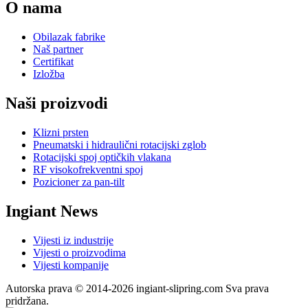
O nama
Obilazak fabrike
Naš partner
Certifikat
Izložba
Naši proizvodi
Klizni prsten
Pneumatski i hidraulični rotacijski zglob
Rotacijski spoj optičkih vlakana
RF visokofrekventni spoj
Pozicioner za pan-tilt
Ingiant News
Vijesti iz industrije
Vijesti o proizvodima
Vijesti kompanije
Autorska prava © 2014-2026 ingiant-slipring.com Sva prava
pridržana.