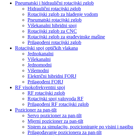
Pneumatski i hidraulični rotacijski zglob
Hidraulični rotacijski zglob
Rotacijski zglob za hlađenje vodom
Pneumatski rotacijski zglob
Višekanalni hibridni spoj
Rotacijski zglob za CNC
Rotacijski zglob za građevinske mašine
Prilagođeni rotacijski zglob
Rotacijski spoj optičkih vlakana
Jednokanalni
Višekanalni
Jednomodni
Višemodni
Električni hibridni FORJ
Prilagođeni FORJ
RF visokofrekventni spoj
RF rotacijski zglob
Rotacijski spoj valovoda RF
Prilagođeni RF rotacijski zglob
Pozicioner za pan-tilt
Servo pozicioner za pan-tilt
Mjerni pozicioner za pan-tilt
Sistem za simulaciju, pozicioniranje po visini i nagibu
Prilagođavanje pozicionera za pan-tilt