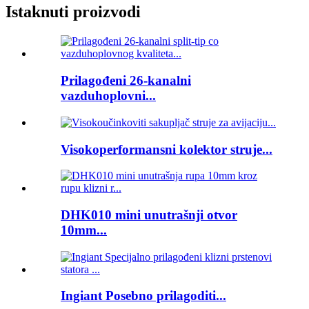
Istaknuti proizvodi
Prilagođeni 26-kanalni
vazduhoplovni...
Visokoperformansni kolektor struje...
DHK010 mini unutrašnji otvor
10mm...
Ingiant Posebno prilagoditi...