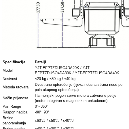
Specifikacija
Detalji
YJT-EFPTZDUSO4DA20K / YJT-
Model
EFPTZDUSO4DA30K / YJT-EFPTZDUSO4DA40K
Nosivost
≤20 kg / ≤30 kg / ≤40 kg
Dvostrano opterećenje (lijeva i desna strana nose po
Metoda utovara
pola ukupnog opterećenja)
Harmonijski pogon servo motora zatvorene petlje
Način prijenosa
(motor integriran s magnetskim enkoderom)
Pan Range
0°~360°
Raspon nagiba
-90°~90°
Brzina
≤60°/J / ≤50°/J / ≤40°/J
panoramiranja
Brzina nagiba
≤40°/J / ≤30°/J / ≤20°/J