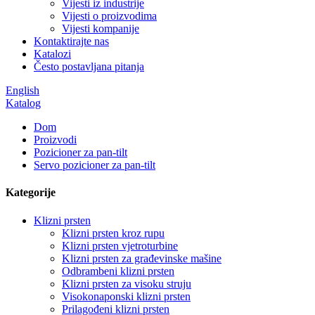
Vijesti iz industrije
Vijesti o proizvodima
Vijesti kompanije
Kontaktirajte nas
Katalozi
Često postavljana pitanja
English
Katalog
Dom
Proizvodi
Pozicioner za pan-tilt
Servo pozicioner za pan-tilt
Kategorije
Klizni prsten
Klizni prsten kroz rupu
Klizni prsten vjetroturbine
Klizni prsten za građevinske mašine
Odbrambeni klizni prsten
Klizni prsten za visoku struju
Visokonaponski klizni prsten
Prilagođeni klizni prsten