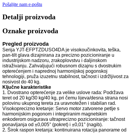
Pošaljite nam e-poštu
Detalji proizvoda
Oznake proizvoda
Pregled proizvoda
Serija YJT-EFPTZDUSO4DA je visokoučinkovita, teška,
pan-tilt glava dizajnirana za precizno pozicioniranje u
industrijskom nadzoru, zrakoplovstvu i daljinskom
istraživanju. Zahvaljujući robusnom dizajnu s dvostrukim
opterećenjem i naprednoj harmonijskoj pogonskoj
tehnologiji, pruža izuzetnu stabilnost, tačnost i izdržljivost za
nosivost do 40 kg.
Ključne karakteristike
1. Dvostrano opterećenje za velike uslove rada: Podržava
teret od 20 kg/30 kg/40 kg, pri čemu lijeva/desna strana nosi
polovinu ukupnog tereta za uravnotežen i stabilan rad.
Visokoprecizno kretanje: Servo motor zatvorene petlje s
harmonijskim pogonom i integriranim magnetskim
enkoderom osigurava ultraprecizno pozicioniranje: tačnost
ponavljanja od ±0,005° (pokret) i ±0,01° (nagib).
2. Širok raspon kretanja: kontinuirana rotacija panorame od