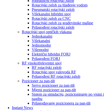
Hidraulični rotacijski zglob
Rotacijski zglob za hlađenje vodom
Pneumatski rotacijski zglob
Višekanalni hibridni spoj
Rotacijski zglob za CNC
Rotacijski zglob za građevinske mašine
Prilagođeni rotacijski zglob
Rotacijski spoj optičkih vlakana
Jednokanalni
Višekanalni
Jednomodni
Višemodni
Električni hibridni FORJ
Prilagođeni FORJ
RF visokofrekventni spoj
RF rotacijski zglob
Rotacijski spoj valovoda RF
Prilagođeni RF rotacijski zglob
Pozicioner za pan-tilt
Servo pozicioner za pan-tilt
Mjerni pozicioner za pan-tilt
Sistem za simulaciju, pozicioniranje po visini i
nagibu
Prilagođavanje pozicionera za pan-tilt
Ingiant News