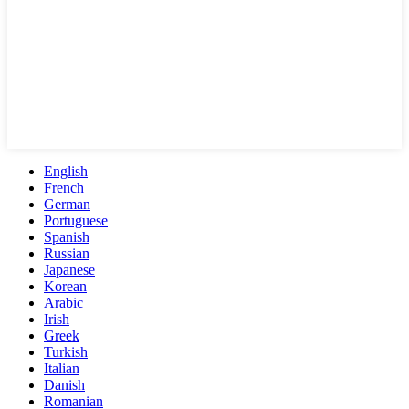
English
French
German
Portuguese
Spanish
Russian
Japanese
Korean
Arabic
Irish
Greek
Turkish
Italian
Danish
Romanian