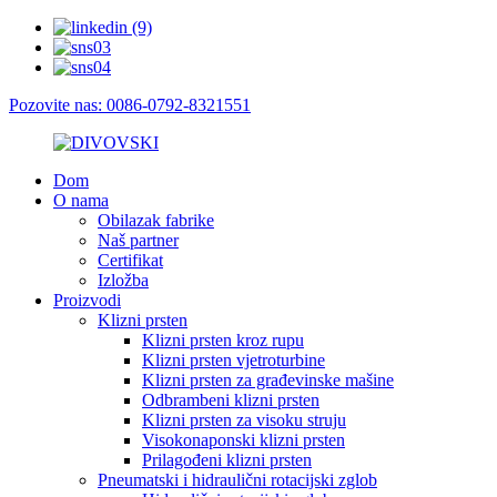
Pozovite nas: 0086-0792-8321551
Dom
O nama
Obilazak fabrike
Naš partner
Certifikat
Izložba
Proizvodi
Klizni prsten
Klizni prsten kroz rupu
Klizni prsten vjetroturbine
Klizni prsten za građevinske mašine
Odbrambeni klizni prsten
Klizni prsten za visoku struju
Visokonaponski klizni prsten
Prilagođeni klizni prsten
Pneumatski i hidraulični rotacijski zglob