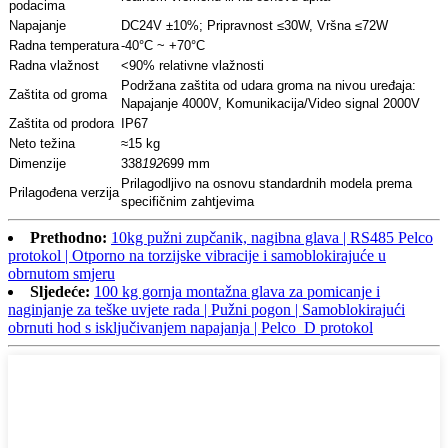
podacima
Napajanje
DC24V ±10%; Pripravnost ≤30W, Vršna ≤72W
Radna temperatura
-40°C ~ +70°C
Radna vlažnost
<90% relativne vlažnosti
Podržana zaštita od udara groma na nivou uređaja:
Zaštita od groma
Napajanje 4000V, Komunikacija/Video signal 2000V
Zaštita od prodora
IP67
Neto težina
≈15 kg
Dimenzije
338
192
699 mm
Prilagodljivo na osnovu standardnih modela prema
Prilagođena verzija
specifičnim zahtjevima
Prethodno:
10kg pužni zupčanik, nagibna glava | RS485 Pelco
protokol | Otporno na torzijske vibracije i samoblokirajuće u
obrnutom smjeru
Sljedeće:
100 kg gornja montažna glava za pomicanje i
naginjanje za teške uvjete rada | Pužni pogon | Samoblokirajući
obrnuti hod s isključivanjem napajanja | Pelco_D protokol