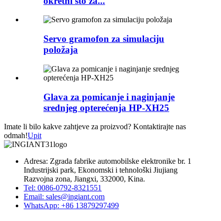
okretni sto za...
Servo gramofon za simulaciju
položaja
Glava za pomicanje i naginjanje
srednjeg opterećenja HP-XH25
Imate li bilo kakve zahtjeve za proizvod? Kontaktirajte nas
odmah!
Upit
Adresa: Zgrada fabrike automobilske elektronike br. 1
Industrijski park, Ekonomski i tehnološki Jiujiang
Razvojna zona, Jiangxi, 332000, Kina.
Tel: 0086-0792-8321551
Email:
sales@ingiant.com
WhatsApp: +86 13879297499