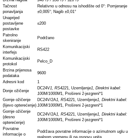
Tačnost
Relativno u odnosu na ishodište od 0°: Pomjeranje
ponavljanja
±0,005°; Nagib ±0,01°
Unaprijed
postavljene
≤200
postavke
Patrolno
Podržano
skeniranje
Komunikacijski
RS422
interfejs
Komunikacijski
Pelco_D
protokol
Brzina prijenosa
9600
podataka
Adresni kod
1
DC24V
1, RS422
1, Uzemljenje
1, Direktni kabel:
Donje ožičenje
100M/1000M
1, Prošireni 2-jezgreni*1
Gornje ožičenje
DC24V/2A
1, RS422
1, Uzemljenje
1, Direktni kabel:
(lijevo opterećenje)
100M/1000M
1, Prošireni 2-jezgreni*1
Gornje ožičenje
DC24V/2A
1, RS422
1, Uzemljenje
1, Direktni kabel:
(desno
100M/1000M
1, Prošireni 2-jezgreni*1
opterećenje)
Povratne
Podržava povratne informacije o azimutnom uglu u
informacije o
realnom vremenu ili na osnovu upita