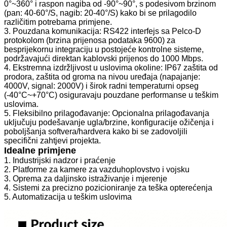
0°~360° i raspon nagiba od -90°~90°, s podesivom brzinom
(pan: 40-60°/S, nagib: 20-40°/S) kako bi se prilagodilo
različitim potrebama primjene.
3. Pouzdana komunikacija: RS422 interfejs sa Pelco-D
protokolom (brzina prijenosa podataka 9600) za
besprijekornu integraciju u postojeće kontrolne sisteme,
podržavajući direktan kablovski prijenos do 1000 Mbps.
4. Ekstremna izdržljivost u uslovima okoline: IP67 zaštita od
prodora, zaštita od groma na nivou uređaja (napajanje:
4000V, signal: 2000V) i širok radni temperaturni opseg
(-40°C~+70°C) osiguravaju pouzdane performanse u teškim
uslovima.
5. Fleksibilno prilagođavanje: Opcionalna prilagođavanja
uključuju podešavanje ugla/brzine, konfiguracije ožičenja i
poboljšanja softvera/hardvera kako bi se zadovoljili
specifični zahtjevi projekta.
Idealne primjene
1. Industrijski nadzor i praćenje
2. Platforme za kamere za vazduhoplovstvo i vojsku
3. Oprema za daljinsko istraživanje i mjerenje
4. Sistemi za precizno pozicioniranje za teška opterećenja
5. Automatizacija u teškim uslovima